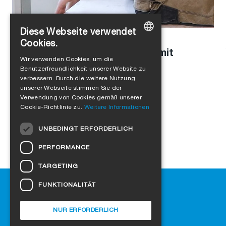
Diese Webseite verwendet
Stefanie Schaller
in
Unternehmenskultur
,
Produkte
Cookies.
Modulbau mit Holz: Interview mit
GERMAN
Wir verwenden Cookies, um die
Leopold Kasseckert
Benutzerfreundlichkeit unserer Website zu
ENGLISH
verbessern. Durch die weitere Nutzung
FRENCH
unserer Webseite stimmen Sie der
Verwendung von Cookies gemäß unserer
ITALIAN
Cookie-Richtlinie zu.
Weitere Informationen
DUTCH
UNBEDINGT ERFORDERLICH
NORWEGIAN
PERFORMANCE
POLISH
TARGETING
SWEDISH
Hilfe
FUNKTIONALITÄT
CZECH
Downloads
DANISH
SIGA-Fachhändler finden
NUR ERFORDERLICH
Häufig gestellte Fragen
HUNGARIAN