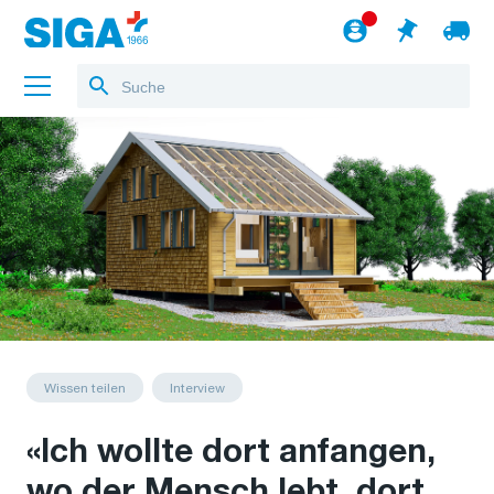
Über uns
Referenzen
Jobs
Blog
zum Webshop
Deutsch
Wissen teilen
Interview
«Ich wollte dort anfangen,
wo der Mensch lebt, dort