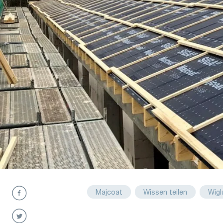
Majcoat
Wissen teilen
Wigl