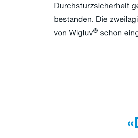
Durchsturzsicherheit g
bestanden. Die zweilagi
®
von Wigluv
schon eing
«