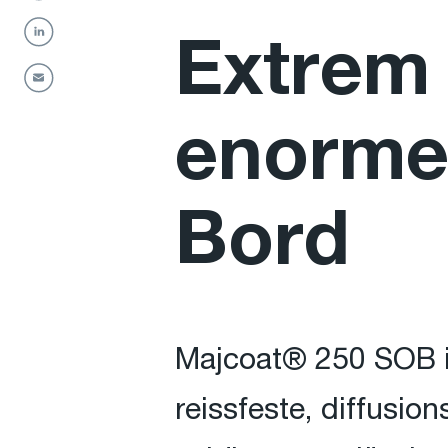
Extrem 
enormer
Bord
Majcoat® 250 SOB is
reissfeste, diffusi