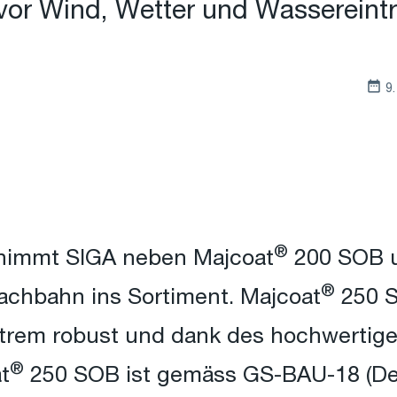
vor Wind, Wetter und Wassereintri
9
®
immt SIGA neben Majcoat
200 SOB u
®
achbahn ins Sortiment. Majcoat
250 S
trem robust und dank des hochwertige
®
t
250 SOB ist gemäss GS-BAU-18 (Deu