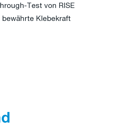
through-Test von RISE
e bewährte Klebekraft
nd