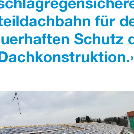
schlagregensicher
teildachbahn für d
uerhaften Schutz 
Dachkonstruktion.