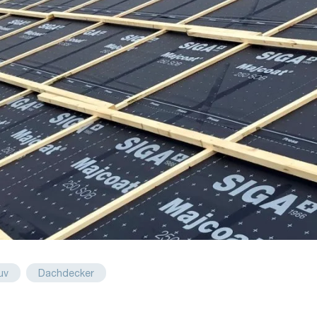
uv
Dachdecker