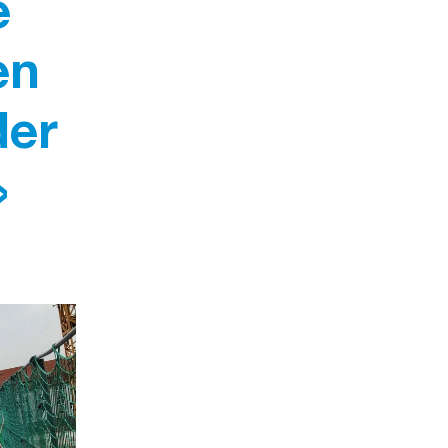
e
en
der
»