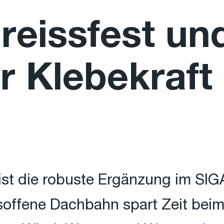
reissfest un
 Klebekraft
t die robuste Ergänzung im SIGA
onsoffene Dachbahn spart Zeit bei