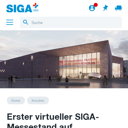
Über uns
Referenzen
Jobs
Blog
zum Webshop
Deutsch
Event
Kunden
Erster virtueller SIGA-
Messestand auf