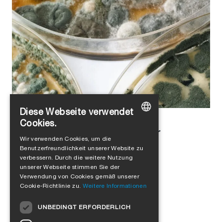
Diese Webseite verwendet
Alejandro Jimenez
in
Luftdichtheit
Cookies.
Schimmel vermeiden: Tipps für
GERMAN
Wir verwenden Cookies, um die
gesundes Wohnen
Benutzerfreundlichkeit unserer Website zu
ENGLISH
verbessern. Durch die weitere Nutzung
FRENCH
unserer Webseite stimmen Sie der
Verwendung von Cookies gemäß unserer
ITALIAN
Cookie-Richtlinie zu.
Weitere Informationen
DUTCH
UNBEDINGT ERFORDERLICH
NORWEGIAN