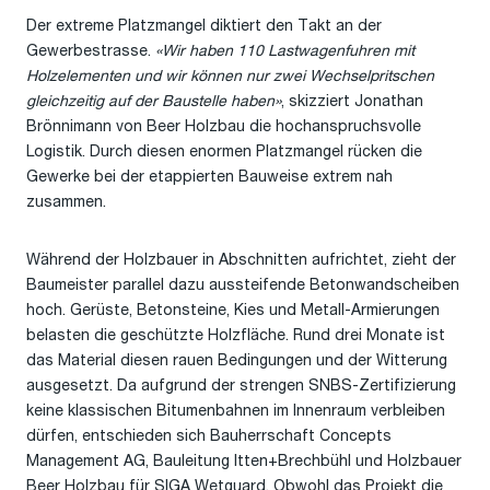
Der extreme Platzmangel diktiert den Takt an der
Gewerbestrasse.
«Wir haben 110 Lastwagenfuhren mit
Holzelementen und wir können nur zwei Wechselpritschen
gleichzeitig auf der Baustelle haben»
, skizziert Jonathan
Brönnimann von Beer Holzbau die hochanspruchsvolle
Logistik. Durch diesen enormen Platzmangel rücken die
Gewerke bei der etappierten Bauweise extrem nah
zusammen.
Während der Holzbauer in Abschnitten aufrichtet, zieht der
Baumeister parallel dazu aussteifende Betonwandscheiben
hoch. Gerüste, Betonsteine, Kies und Metall-Armierungen
belasten die geschützte Holzfläche. Rund drei Monate ist
das Material diesen rauen Bedingungen und der Witterung
ausgesetzt. Da aufgrund der strengen SNBS-Zertifizierung
keine klassischen Bitumenbahnen im Innenraum verbleiben
dürfen, entschieden sich Bauherrschaft Concepts
Management AG, Bauleitung Itten+Brechbühl und Holzbauer
Beer Holzbau für SIGA Wetguard. Obwohl das Projekt die