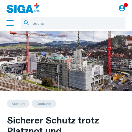
Über uns
Referenzen
Jobs
Blog
zum Webshop
Kunden
Dockskin
Sicherer Schutz trotz
Platznot und