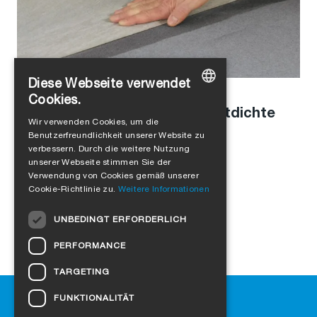
Diese Webseite verwendet
Alejandro Jimenez
in
Produkte
Cookies.
Schweizer Weltneuheit für luftdichte
GERMAN
Wir verwenden Cookies, um die
Sockelanschlüsse
Benutzerfreundlichkeit unserer Website zu
ENGLISH
verbessern. Durch die weitere Nutzung
FRENCH
unserer Webseite stimmen Sie der
Verwendung von Cookies gemäß unserer
ITALIAN
Cookie-Richtlinie zu.
Weitere Informationen
DUTCH
UNBEDINGT ERFORDERLICH
NORWEGIAN
PERFORMANCE
POLISH
TARGETING
SWEDISH
Hilfe
FUNKTIONALITÄT
CZECH
Downloads