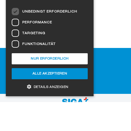
abdichten
DUTCH
UNBEDINGT ERFORDERLICH
NORWEGIAN
PERFORMANCE
POLISH
TARGETING
SWEDISH
FUNKTIONALITÄT
CZECH
Hilfe
DANISH
NUR ERFORDERLICH
Downloads
HUNGARIAN
SIGA-Fachhändler finden
ALLE AKZEPTIEREN
ESTONIAN
Häufig gestellte Fragen
Cookie-Einstellungen
LATVIAN
DETAILS ANZEIGEN
LITHUANIAN
zur Website
SLOVAK
Unbedingt erforderlich
Performance
SPANISH
Targeting
Funktionalität
Copyright © 2026 SIGA. Alle Rechte vorbehalten
Jobs
Datenschutz
Impressum
AGB
Unbedingt erforderliche Cookies ermöglichen