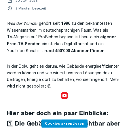
20. April 2026
2 Minuten Lesezeit
Welt der Wunder
gehört seit
zu den bekanntesten
1996
Wissensmarken im deutschsprachigen Raum. Was als
TV‑Magazin auf ProSieben begann, ist heute ein
eigener
, ein starkes Digitalformat und ein
Free‑TV‑Sender
YouTube‑Kanal mit
.
rund 450’000 Abonnent*innen
In der Doku geht es darum, wie Gebäude energieeffizienter
werden können und wie wir mit unseren Lösungen dazu
beitragen, Energie dort zu behalten, wo sie hingehört. Mehr
wird nicht gespoilert 😉
Cookies akzeptieren,
um das Video anzusehen
Hier aber doch ein paar Einblicke:
1️⃣ Die Gebäudehülle: Unsichtbar aber
Cookies akzeptieren