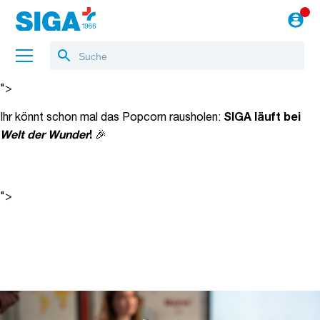
Ihr könnt schon mal das Popcorn rausholen:
SIGA läuft bei
🎉
Welt der Wunder
!
">
Über uns
Ihr könnt schon mal das Popcorn rausholen:
SIGA läuft bei
🎉
Welt der Wunder
!
Referenzen
Jobs
">
Blog
zum Webshop