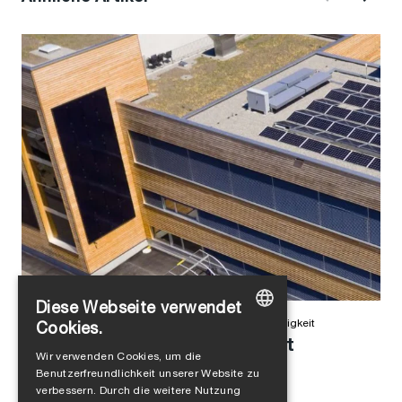
Diese Webseite verwendet
Alejandro Jimenez
in
Unternehmenskultur
,
Nachhaltigkeit
Cookies.
Wie sich mit Klebstoff die Welt
GERMAN
Wir verwenden Cookies, um die
verbessern lässt
Benutzerfreundlichkeit unserer Website zu
ENGLISH
verbessern. Durch die weitere Nutzung