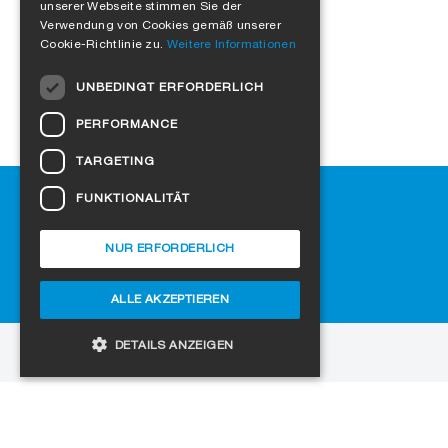
FRENCH
unserer Webseite stimmen Sie der
Verwendung von Cookies gemäß unserer
ITALIAN
Cookie-Richtlinie zu.
Weitere Informationen
DUTCH
UNBEDINGT ERFORDERLICH
NORWEGIAN
PERFORMANCE
POLISH
TARGETING
SWEDISH
Hilfe
FUNKTIONALITÄT
CZECH
Downloads
DANISH
SIGA-Fachhändler finden
NUR ERFORDERLICH
Häufig gestellte Fragen
HUNGARIAN
Cookie-Einstellungen
ALLE AKZEPTIEREN
ESTONIAN
LATVIAN
DETAILS ANZEIGEN
zur Website
LITHUANIAN
Copyright © 2026 SIGA. Alle Rechte vorbehalten
SLOVAK
Unbedingt erforderlich
Performance
Jobs
Datenschutz
Impressum
AGB
SPANISH
Targeting
Funktionalität