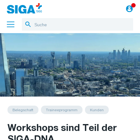
Über uns
Referenzen
Jobs
Blog
zum Webshop
Belegschaft
Traineeprogramm
Kunden
Workshops sind Teil der
SIGA-DNA