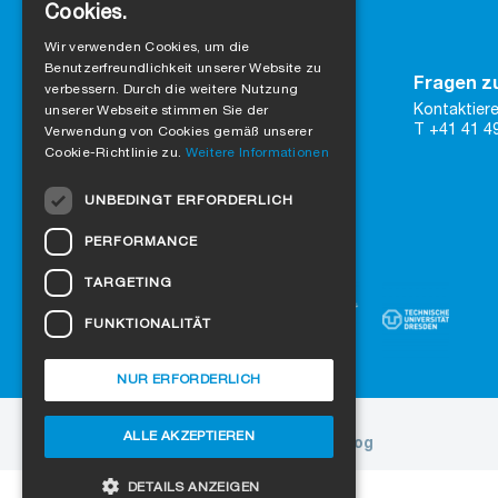
Cookies.
GERMAN
Wir verwenden Cookies, um die
Benutzerfreundlichkeit unserer Website zu
ENGLISH
Kontakt
Fragen z
verbessern. Durch die weitere Nutzung
SIGA
Kontaktiere
FRENCH
unserer Webseite stimmen Sie der
Rütmattstrasse 7
T +41 41 4
Verwendung von Cookies gemäß unserer
CH-6017 Ruswil
ITALIAN
Cookie-Richtlinie zu.
Weitere Informationen
DUTCH
zu Google Maps
UNBEDINGT ERFORDERLICH
Kontaktformular
NORWEGIAN
PERFORMANCE
Vertraue auf zertifizierte Qualität
POLISH
TARGETING
SWEDISH
FUNKTIONALITÄT
CZECH
DANISH
NUR ERFORDERLICH
HUNGARIAN
ALLE AKZEPTIEREN
Über uns
Referenzen
Jobs
Blog
ESTONIAN
LATVIAN
DETAILS ANZEIGEN