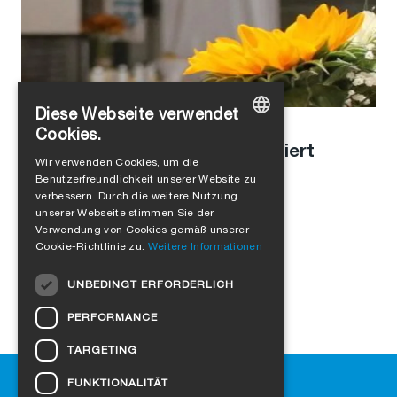
Diese Webseite verwendet
Stefanie Schaller
in
Unternehmenskultur
Cookies.
Aufrichtfest in Schachen gefeiert
GERMAN
Wir verwenden Cookies, um die
Benutzerfreundlichkeit unserer Website zu
ENGLISH
verbessern. Durch die weitere Nutzung
FRENCH
unserer Webseite stimmen Sie der
Verwendung von Cookies gemäß unserer
ITALIAN
Cookie-Richtlinie zu.
Weitere Informationen
DUTCH
UNBEDINGT ERFORDERLICH
NORWEGIAN
PERFORMANCE
POLISH
TARGETING
SWEDISH
Hilfe
FUNKTIONALITÄT
CZECH