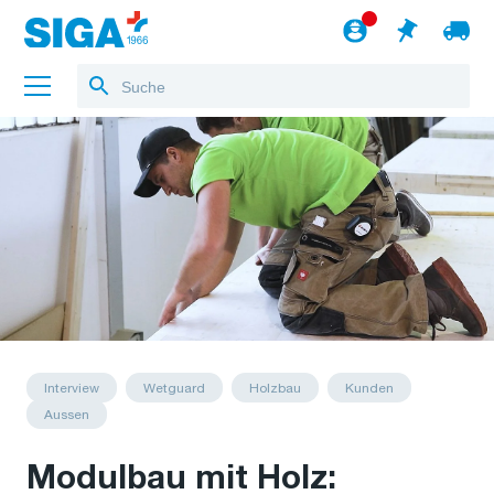
Über uns
Referenzen
Jobs
Blog
zum Webshop
Deutsch
Interview
Wetguard
Holzbau
Kunden
Aussen
Modulbau mit Holz: