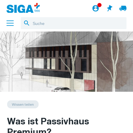
Über uns
Referenzen
Jobs
Blog
zum Webshop
Deutsch
Wissen teilen
Was ist Passivhaus
Premium?