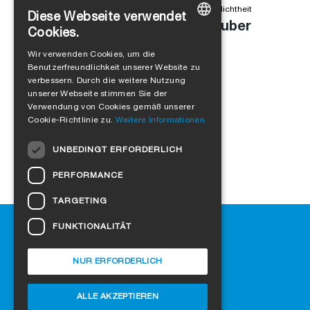
Alejandro Jimenez
in
Produkte
,
Winddichtheit
,
Luftdichtheit
Diese Webseite verwendet
Anschlussfuge einfach und sauber
Cookies.
abdichten
GERMAN
Wir verwenden Cookies, um die
Benutzerfreundlichkeit unserer Website zu
ENGLISH
verbessern. Durch die weitere Nutzung
FRENCH
unserer Webseite stimmen Sie der
Verwendung von Cookies gemäß unserer
ITALIAN
Cookie-Richtlinie zu.
Weitere Informationen
DUTCH
UNBEDINGT ERFORDERLICH
NORWEGIAN
PERFORMANCE
POLISH
TARGETING
SWEDISH
Hilfe
FUNKTIONALITÄT
CZECH
Downloads
DANISH
SIGA-Fachhändler finden
NUR ERFORDERLICH
Häufig gestellte Fragen
HUNGARIAN
Cookie-Einstellungen
ALLE AKZEPTIEREN
ESTONIAN