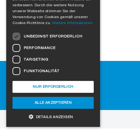
verbessern. Durch die weitere Nutzung
FRENCH
unserer Webseite stimmen Sie der
Verwendung von Cookies gemäß unserer
ITALIAN
Cookie-Richtlinie zu.
Weitere Informationen
DUTCH
UNBEDINGT ERFORDERLICH
NORWEGIAN
PERFORMANCE
POLISH
TARGETING
SWEDISH
Hilfe
FUNKTIONALITÄT
CZECH
Downloads
DANISH
SIGA-Fachhändler finden
NUR ERFORDERLICH
Häufig gestellte Fragen
HUNGARIAN
Cookie-Einstellungen
ALLE AKZEPTIEREN
ESTONIAN
LATVIAN
DETAILS ANZEIGEN
zur Website
LITHUANIAN
Copyright © 2026 SIGA. Alle Rechte vorbehalten
SLOVAK
Unbedingt erforderlich
Performance