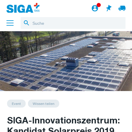
Über uns
Referenzen
Jobs
Blog
zum Webshop
Deutsch
Event
Wissen teilen
SIGA-Innovationszentrum:
Kandidat Solarpreis 2019