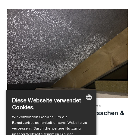
Diese Webseite verwendet
Jörg Wollnow
in
Luftdichtheit
,
Winddichtheit
,
Produkte
Cookies.
Ist das Unterdach undicht? Ursachen &
GERMAN
Wir verwenden Cookies, um die
Lösungen
Benutzerfreundlichkeit unserer Website zu
ENGLISH
verbessern. Durch die weitere Nutzung
FRENCH
unserer Webseite stimmen Sie der