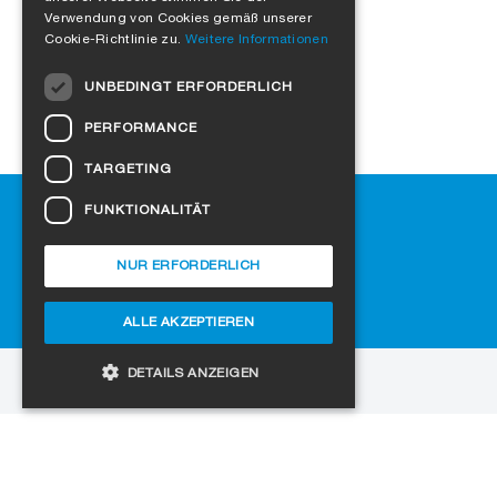
Verwendung von Cookies gemäß unserer
ITALIAN
Cookie-Richtlinie zu.
Weitere Informationen
DUTCH
UNBEDINGT ERFORDERLICH
NORWEGIAN
PERFORMANCE
POLISH
TARGETING
SWEDISH
Hilfe
FUNKTIONALITÄT
CZECH
Downloads
DANISH
SIGA-Fachhändler finden
NUR ERFORDERLICH
Häufig gestellte Fragen
HUNGARIAN
Cookie-Einstellungen
ALLE AKZEPTIEREN
ESTONIAN
LATVIAN
DETAILS ANZEIGEN
zur Website
LITHUANIAN
Copyright © 2026 SIGA. Alle Rechte vorbehalten
SLOVAK
Unbedingt erforderlich
Performance
Jobs
Datenschutz
Impressum
AGB
SPANISH
Targeting
Funktionalität