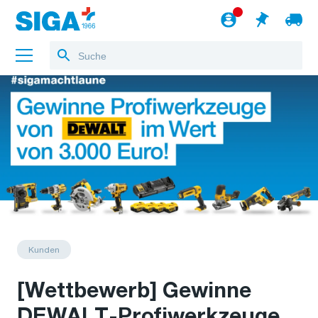
Über uns
Referenzen
Jobs
Blog
zum Webshop
Deutsch
Kunden
[Wettbewerb] Gewinne
DEWALT-Profiwerkzeuge