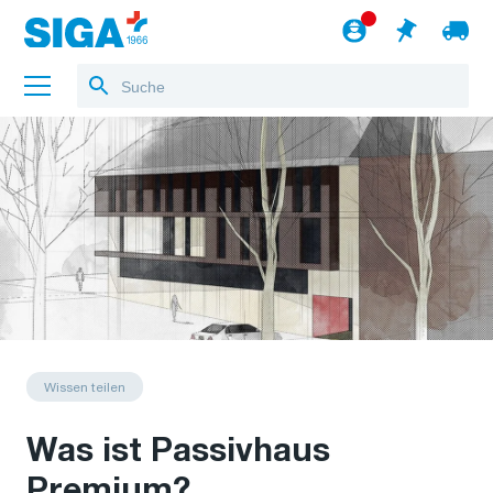
Über uns
Referenzen
Jobs
Blog
zum Webshop
Deutsch
Wissen teilen
Was ist Passivhaus
Premium?