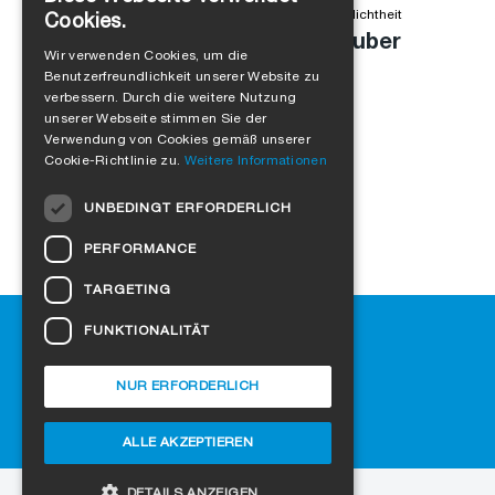
Alejandro Jimenez
in
Produkte
,
Winddichtheit
,
Luftdichtheit
Cookies.
Anschlussfuge einfach und sauber
GERMAN
Wir verwenden Cookies, um die
abdichten
Benutzerfreundlichkeit unserer Website zu
ENGLISH
verbessern. Durch die weitere Nutzung
FRENCH
unserer Webseite stimmen Sie der
Verwendung von Cookies gemäß unserer
ITALIAN
Cookie-Richtlinie zu.
Weitere Informationen
DUTCH
UNBEDINGT ERFORDERLICH
NORWEGIAN
PERFORMANCE
POLISH
TARGETING
SWEDISH
Hilfe
FUNKTIONALITÄT
CZECH
Downloads
DANISH
SIGA-Fachhändler finden
NUR ERFORDERLICH
Häufig gestellte Fragen
HUNGARIAN
Cookie-Einstellungen
ALLE AKZEPTIEREN
ESTONIAN
LATVIAN
DETAILS ANZEIGEN