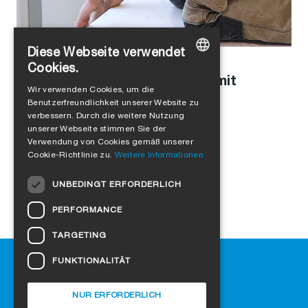
Diese Webseite verwendet
Stefanie Schaller
in
Unternehmenskultur
,
Produkte
Cookies.
Modulbau mit Holz: Interview mit
GERMAN
Wir verwenden Cookies, um die
Leopold Kasseckert
Benutzerfreundlichkeit unserer Website zu
ENGLISH
verbessern. Durch die weitere Nutzung
FRENCH
unserer Webseite stimmen Sie der
Verwendung von Cookies gemäß unserer
ITALIAN
Cookie-Richtlinie zu.
Weitere Informationen
DUTCH
UNBEDINGT ERFORDERLICH
NORWEGIAN
PERFORMANCE
POLISH
TARGETING
SWEDISH
Hilfe
FUNKTIONALITÄT
CZECH
Downloads
DANISH
SIGA-Fachhändler finden
NUR ERFORDERLICH