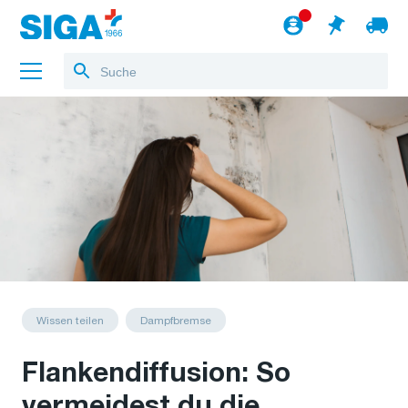
Über uns
Referenzen
Jobs
Blog
zum Webshop
Deutsch
Wissen teilen
Dampfbremse
Flankendiffusion: So
vermeidest du die