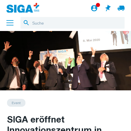
Über uns
Referenzen
Jobs
Blog
zum Webshop
Deutsch
Event
SIGA eröffnet
Innovationszentrum in