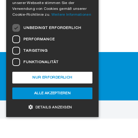
FRENCH
unserer Webseite stimmen Sie der
Verwendung von Cookies gemäß unserer
ITALIAN
Cookie-Richtlinie zu.
Weitere Informationen
DUTCH
UNBEDINGT ERFORDERLICH
NORWEGIAN
PERFORMANCE
POLISH
TARGETING
SWEDISH
Hilfe
FUNKTIONALITÄT
CZECH
Downloads
DANISH
SIGA-Fachhändler finden
NUR ERFORDERLICH
Häufig gestellte Fragen
HUNGARIAN
Cookie-Einstellungen
ALLE AKZEPTIEREN
ESTONIAN
LATVIAN
DETAILS ANZEIGEN
zur Website
LITHUANIAN
Copyright © 2026 SIGA. Alle Rechte vorbehalten
SLOVAK
Unbedingt erforderlich
Performance
Jobs
Datenschutz
Impressum
AGB