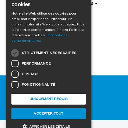
Rénovation de fenêtres en vue -
cookies
GERMAN
Conseils de l'expert
Notre site Web utilise des cookies pour
améliorer l'expérience utilisateur. En
ENGLISH
utilisant notre site Web, vous acceptez tous
FRENCH
les cookies conformément à notre Politique
relative aux cookies.
Informations
ITALIAN
complémentaires
DUTCH
STRICTEMENT NÉCESSAIRES
NORWEGIAN
PERFORMANCE
POLISH
CIBLAGE
SWEDISH
Aide
FONCTIONNALITÉ
CZECH
Téléchargement
DANISH
Revendeurs
UNIQUEMENT REQUIS
FAQ
HUNGARIAN
Paramètres des cookies
ACCEPTER TOUT
ESTONIAN
LATVIAN
AFFICHER LES DÉTAILS