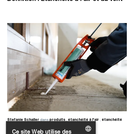
Stefanie Schaller
dans
produits
,
étanchéité à l'air
,
étanchéité
au vent
Ce site Web utilise des