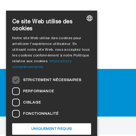
Ce site Web utilise des
cookies
GERMAN
Notre site Web utilise des cookies pour
améliorer l'expérience utilisateur. En
ENGLISH
utilisant notre site Web, vous acceptez tous
FRENCH
les cookies conformément à notre Politique
relative aux cookies.
Informations
ITALIAN
complémentaires
DUTCH
Aide
STRICTEMENT NÉCESSAIRES
NORWEGIAN
Téléchargement
PERFORMANCE
Revendeurs
POLISH
FAQ
CIBLAGE
SWEDISH
Paramètres des cookies
FONCTIONNALITÉ
CZECH
au site web
DANISH
UNIQUEMENT REQUIS