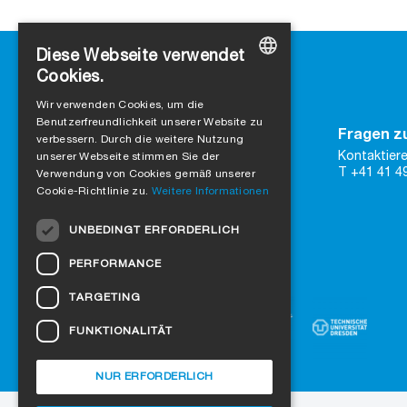
Diese Webseite verwendet
Cookies.
GERMAN
Wir verwenden Cookies, um die
Benutzerfreundlichkeit unserer Website zu
ENGLISH
Kontakt
Fragen z
verbessern. Durch die weitere Nutzung
SIGA
Kontaktiere
FRENCH
unserer Webseite stimmen Sie der
Rütmattstrasse 7
T +41 41 4
Verwendung von Cookies gemäß unserer
CH-6017 Ruswil
ITALIAN
Cookie-Richtlinie zu.
Weitere Informationen
DUTCH
zu Google Maps
UNBEDINGT ERFORDERLICH
Kontaktformular
NORWEGIAN
PERFORMANCE
Vertraue auf zertifizierte Qualität
POLISH
TARGETING
SWEDISH
FUNKTIONALITÄT
CZECH
DANISH
NUR ERFORDERLICH
HUNGARIAN