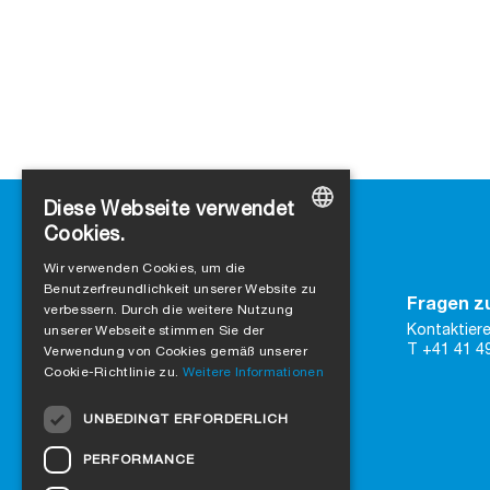
Diese Webseite verwendet
Cookies.
GERMAN
Wir verwenden Cookies, um die
Benutzerfreundlichkeit unserer Website zu
ENGLISH
Kontakt
Fragen z
verbessern. Durch die weitere Nutzung
SIGA
Kontaktiere
FRENCH
unserer Webseite stimmen Sie der
Rütmattstrasse 7
T +41 41 4
Verwendung von Cookies gemäß unserer
CH-6017 Ruswil
ITALIAN
Cookie-Richtlinie zu.
Weitere Informationen
DUTCH
zu Google Maps
UNBEDINGT ERFORDERLICH
Kontaktformular
NORWEGIAN
PERFORMANCE
Vertraue auf zertifizierte Qualität
POLISH