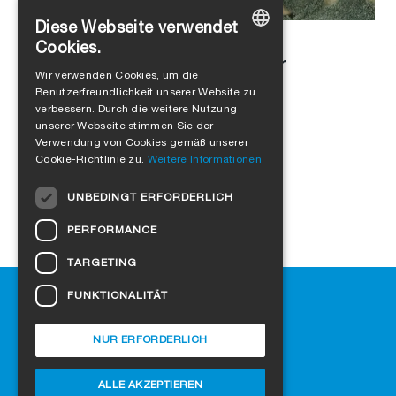
Diese Webseite verwendet
Alejandro Jimenez
in
Luftdichtheit
Cookies.
Schimmel vermeiden: Tipps für
GERMAN
Wir verwenden Cookies, um die
gesundes Wohnen
Benutzerfreundlichkeit unserer Website zu
ENGLISH
verbessern. Durch die weitere Nutzung
FRENCH
unserer Webseite stimmen Sie der
Verwendung von Cookies gemäß unserer
ITALIAN
Cookie-Richtlinie zu.
Weitere Informationen
DUTCH
UNBEDINGT ERFORDERLICH
NORWEGIAN
PERFORMANCE
POLISH
TARGETING
SWEDISH
Hilfe
FUNKTIONALITÄT
CZECH
Downloads
DANISH
SIGA-Fachhändler finden
NUR ERFORDERLICH
Häufig gestellte Fragen
HUNGARIAN
Cookie-Einstellungen
ALLE AKZEPTIEREN
ESTONIAN