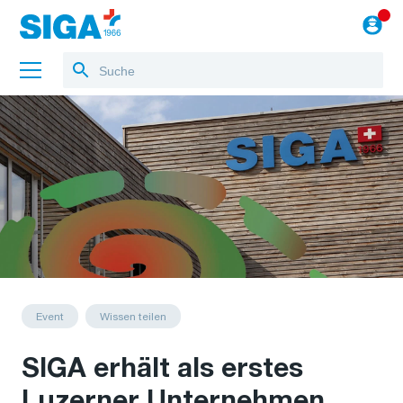
Über uns
Referenzen
Jobs
Blog
zum Webshop
Event
Wissen teilen
SIGA erhält als erstes
Luzerner Unternehmen