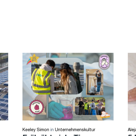
Keeley Simon
in
Unternehmenskultur
Ale