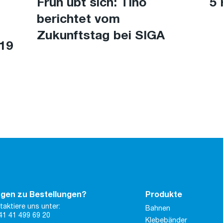
Früh übt sich: Tino
5
berichtet vom
Zukunftstag bei SIGA
019
gen zu Bestellungen?
Produkte
taktiere uns unter:
Bahnen
41 41 499 69 20
Klebebänder