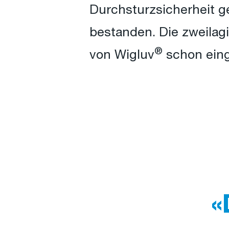
Durchsturzsicherheit g
bestanden. Die zweilagi
®
von Wigluv
schon eing
«