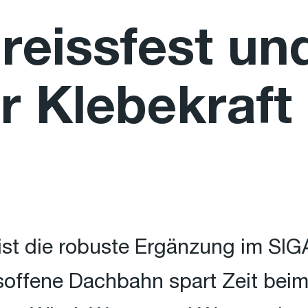
reissfest un
 Klebekraft
t die robuste Ergänzung im SIGA
onsoffene Dachbahn spart Zeit bei