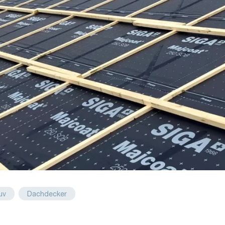
uv
Dachdecker