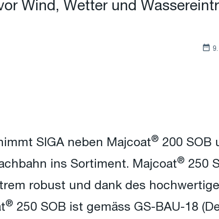
vor Wind, Wetter und Wassereintri
9
®
immt SIGA neben Majcoat
200 SOB u
®
achbahn ins Sortiment. Majcoat
250 S
trem robust und dank des hochwertige
®
t
250 SOB ist gemäss GS-BAU-18 (Deu