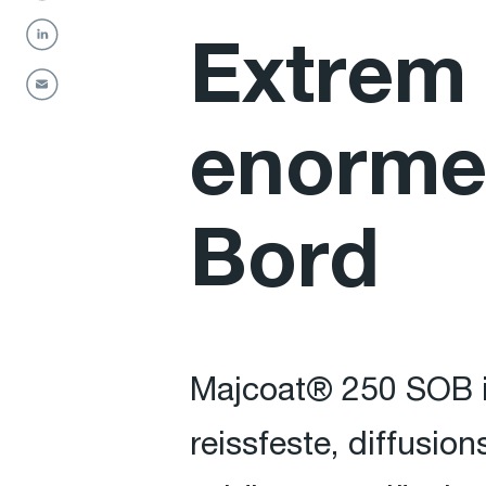
Extrem 
enormer
Bord
Majcoat® 250 SOB is
reissfeste, diffusi