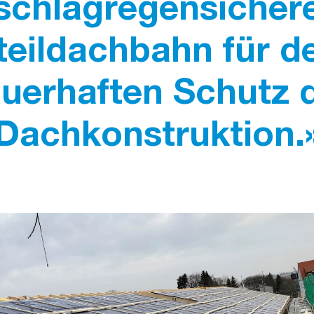
schlagregensicher
teildachbahn für d
uerhaften Schutz 
Dachkonstruktion.