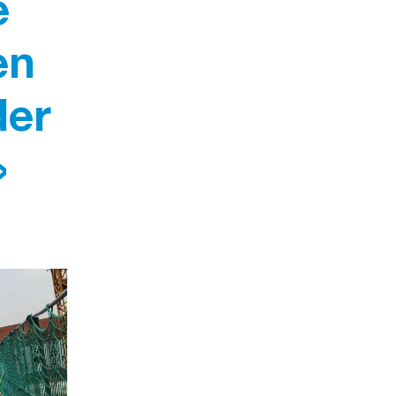
e
en
der
»