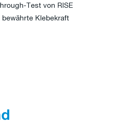
through-Test von RISE
e bewährte Klebekraft
nd