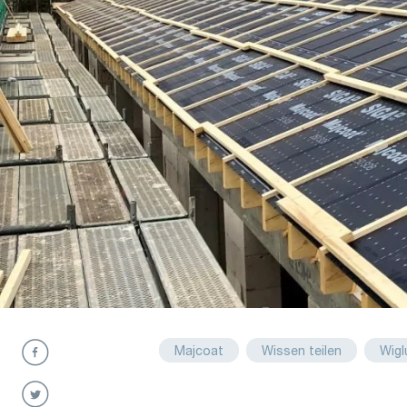
Majcoat
Wissen teilen
Wigl