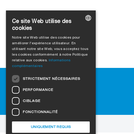
Ce site Web utilise des
cookies
GERMAN
Notre site Web utilise des cookies pour
améliorer l'expérience utilisateur. En
ENGLISH
utilisant notre site Web, vous acceptez tous
FRENCH
les cookies conformément à notre Politique
relative aux cookies.
Informations
ITALIAN
complémentaires
DUTCH
Aide
STRICTEMENT NÉCESSAIRES
NORWEGIAN
Téléchargement
PERFORMANCE
Revendeurs
POLISH
FAQ
CIBLAGE
SWEDISH
Paramètres des cookies
FONCTIONNALITÉ
CZECH
au site web
DANISH
UNIQUEMENT REQUIS