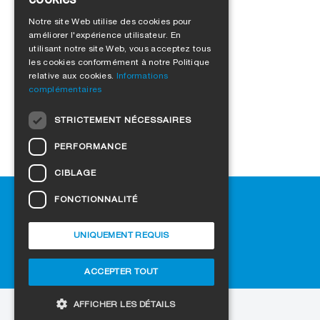
GERMAN
Voici Majpell 5R
Notre site Web utilise des cookies pour
améliorer l'expérience utilisateur. En
ENGLISH
utilisant notre site Web, vous acceptez tous
FRENCH
les cookies conformément à notre Politique
relative aux cookies.
Informations
ITALIAN
complémentaires
DUTCH
STRICTEMENT NÉCESSAIRES
NORWEGIAN
PERFORMANCE
POLISH
CIBLAGE
SWEDISH
Aide
FONCTIONNALITÉ
CZECH
Téléchargement
DANISH
Revendeurs
UNIQUEMENT REQUIS
FAQ
HUNGARIAN
Paramètres des cookies
ACCEPTER TOUT
ESTONIAN
LATVIAN
AFFICHER LES DÉTAILS
au site web