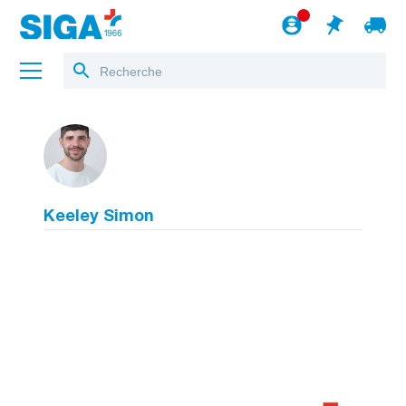
A propos de nous
Projets
Keeley Simon
Jobs
Blog
vers le webshop
Français