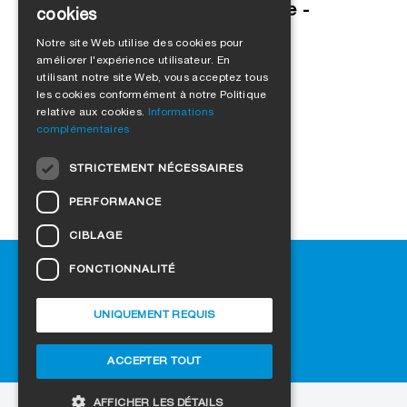
Rénovation de fenêtres en vue -
cookies
GERMAN
Conseils de l'expert
Notre site Web utilise des cookies pour
améliorer l'expérience utilisateur. En
ENGLISH
utilisant notre site Web, vous acceptez tous
FRENCH
les cookies conformément à notre Politique
relative aux cookies.
Informations
ITALIAN
complémentaires
DUTCH
STRICTEMENT NÉCESSAIRES
NORWEGIAN
PERFORMANCE
POLISH
CIBLAGE
SWEDISH
Aide
FONCTIONNALITÉ
CZECH
Téléchargement
DANISH
Revendeurs
UNIQUEMENT REQUIS
FAQ
HUNGARIAN
Paramètres des cookies
ACCEPTER TOUT
ESTONIAN
LATVIAN
AFFICHER LES DÉTAILS