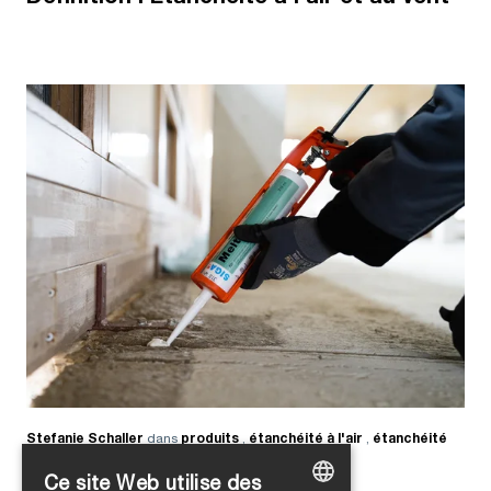
Stefanie Schaller
dans
produits
,
étanchéité à l'air
,
étanchéité
au vent
Ce site Web utilise des