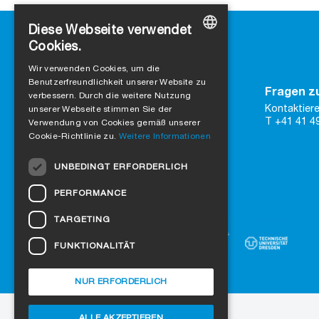
Diese Webseite verwendet
Cookies.
GERMAN
Wir verwenden Cookies, um die
Benutzerfreundlichkeit unserer Website zu
ENGLISH
Kontakt
Fragen z
verbessern. Durch die weitere Nutzung
SIGA
Kontaktiere
FRENCH
unserer Webseite stimmen Sie der
Rütmattstrasse 7
T +41 41 4
Verwendung von Cookies gemäß unserer
CH-6017 Ruswil
ITALIAN
Cookie-Richtlinie zu.
Weitere Informationen
DUTCH
zu Google Maps
UNBEDINGT ERFORDERLICH
Kontaktformular
NORWEGIAN
PERFORMANCE
Vertraue auf zertifizierte Qualität
POLISH
TARGETING
SWEDISH
FUNKTIONALITÄT
CZECH
DANISH
NUR ERFORDERLICH
HUNGARIAN
ALLE AKZEPTIEREN