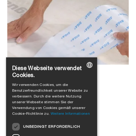
Diese Webseite verwendet
Alejandro Jimenez
in
Produkte
Cookies.
GERMAN
5 Facts zu Wetguard®
Wir verwenden Cookies, um die
Benutzerfreundlichkeit unserer Website zu
ENGLISH
verbessern. Durch die weitere Nutzung
FRENCH
unserer Webseite stimmen Sie der
Verwendung von Cookies gemäß unserer
ITALIAN
Cookie-Richtlinie zu.
Weitere Informationen
DUTCH
UNBEDINGT ERFORDERLICH
NORWEGIAN