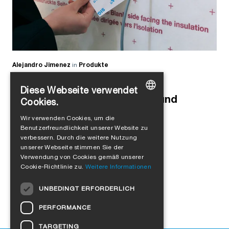
Alejandro Jimenez
in
Produkte
Saubere Lösung für
Diese Webseite verwendet
Rohrdurchdringungen, Kabel und
Cookies.
GERMAN
Leerrohre
Wir verwenden Cookies, um die
Benutzerfreundlichkeit unserer Website zu
ENGLISH
verbessern. Durch die weitere Nutzung
FRENCH
unserer Webseite stimmen Sie der
Verwendung von Cookies gemäß unserer
ITALIAN
Cookie-Richtlinie zu.
Weitere Informationen
DUTCH
UNBEDINGT ERFORDERLICH
NORWEGIAN
PERFORMANCE
POLISH
TARGETING