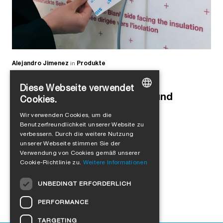
Alejandro Jimenez
in
Produkte
Saubere Lösung für
Diese Webseite verwendet
Rohrdurchdringungen, Kabel und
Cookies.
GERMAN
Leerrohre
Wir verwenden Cookies, um die
Benutzerfreundlichkeit unserer Website zu
ENGLISH
verbessern. Durch die weitere Nutzung
FRENCH
unserer Webseite stimmen Sie der
Verwendung von Cookies gemäß unserer
ITALIAN
Cookie-Richtlinie zu.
Weitere Informationen
DUTCH
UNBEDINGT ERFORDERLICH
NORWEGIAN
PERFORMANCE
POLISH
TARGETING