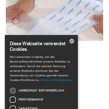
Diese Webseite verwendet
Alejandro Jimenez
in
Produkte
Cookies.
GERMAN
5 Facts zu Wetguard®
Wir verwenden Cookies, um die
Benutzerfreundlichkeit unserer Website zu
ENGLISH
verbessern. Durch die weitere Nutzung
FRENCH
unserer Webseite stimmen Sie der
Verwendung von Cookies gemäß unserer
ITALIAN
Cookie-Richtlinie zu.
Weitere Informationen
DUTCH
UNBEDINGT ERFORDERLICH
NORWEGIAN
PERFORMANCE
POLISH
TARGETING