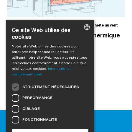
Alejandro Jimenez
dans
étanchéité à l'air
,
étanchéité au vent
Ce site Web utilise des
Qu'est-ce qu'une enveloppe thermique
cookies
GERMAN
de bâtiment ?
Notre site Web utilise des cookies pour
améliorer l'expérience utilisateur. En
ENGLISH
utilisant notre site Web, vous acceptez tous
FRENCH
les cookies conformément à notre Politique
relative aux cookies.
Informations
ITALIAN
complémentaires
DUTCH
STRICTEMENT NÉCESSAIRES
NORWEGIAN
PERFORMANCE
POLISH
CIBLAGE
SWEDISH
Aide
FONCTIONNALITÉ
CZECH
Téléchargement