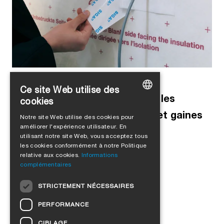
Alejandro Jimenez
dans
produits
Ce site Web utilise des
Une solution plus propre pour les
cookies
GERMAN
traversées de tuyaux, câbles et gaines
Notre site Web utilise des cookies pour
améliorer l'expérience utilisateur. En
ENGLISH
utilisant notre site Web, vous acceptez tous
FRENCH
les cookies conformément à notre Politique
relative aux cookies.
Informations
ITALIAN
complémentaires
DUTCH
STRICTEMENT NÉCESSAIRES
NORWEGIAN
PERFORMANCE
POLISH
CIBLAGE