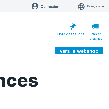
Français
Connexion
Liste des favoris
Panier
d'achat
vers le webshop
Le panier est vide
vers le panier
nces