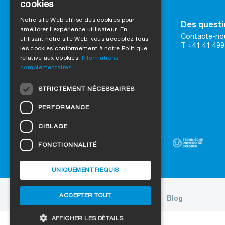
cookies
GERMAN
Notre site Web utilise des cookies pour
Contact
Des questi
améliorer l'expérience utilisateur. En
ENGLISH
SIGA AG
Contacte-nou
utilisant notre site Web, vous acceptez tous
Rütmattstrasse 7
T +41 41 499
FRENCH
les cookies conformément à notre Politique
CH-6017 Ruswil
relative aux cookies.
Informations
T +41 41 499 69 69
ITALIAN
complémentaires
DUTCH
vers Google Maps
STRICTEMENT NÉCESSAIRES
Formulaire de contact
NORWEGIAN
PERFORMANCE
Faites confiance à la qualité certifiée
POLISH
CIBLAGE
SWEDISH
FONCTIONNALITÉ
CZECH
DANISH
UNIQUEMENT REQUIS
HUNGARIAN
ACCEPTER TOUT
A propos de nous
Projets
Jobs
Blog
ESTONIAN
LATVIAN
AFFICHER LES DÉTAILS