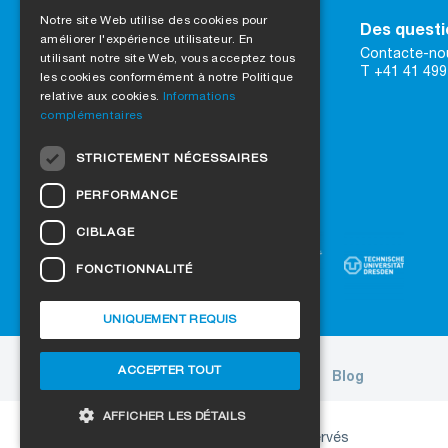
GERMAN
Notre site Web utilise des cookies pour
Contact
Des questi
améliorer l'expérience utilisateur. En
ENGLISH
SIGA AG
Contacte-nou
utilisant notre site Web, vous acceptez tous
Rütmattstrasse 7
T +41 41 499
FRENCH
les cookies conformément à notre Politique
CH-6017 Ruswil
relative aux cookies.
Informations
T +41 41 499 69 69
ITALIAN
complémentaires
DUTCH
vers Google Maps
STRICTEMENT NÉCESSAIRES
Formulaire de contact
NORWEGIAN
PERFORMANCE
Faites confiance à la qualité certifiée
POLISH
CIBLAGE
SWEDISH
FONCTIONNALITÉ
CZECH
DANISH
UNIQUEMENT REQUIS
HUNGARIAN
ACCEPTER TOUT
A propos de nous
Projets
Jobs
Blog
ESTONIAN
LATVIAN
AFFICHER LES DÉTAILS
Copyright © 2026 SIGA. Tous droits réservés