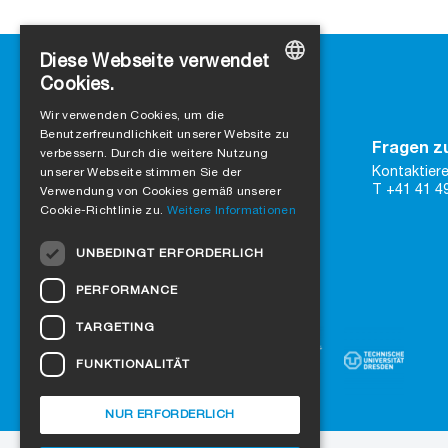
Diese Webseite verwendet
Cookies.
GERMAN
Wir verwenden Cookies, um die
Benutzerfreundlichkeit unserer Website zu
ENGLISH
Kontakt
Fragen z
verbessern. Durch die weitere Nutzung
SIGA
Kontaktiere
FRENCH
unserer Webseite stimmen Sie der
Rütmattstrasse 7
T +41 41 4
Verwendung von Cookies gemäß unserer
CH-6017 Ruswil
ITALIAN
Cookie-Richtlinie zu.
Weitere Informationen
DUTCH
zu Google Maps
UNBEDINGT ERFORDERLICH
Kontaktformular
NORWEGIAN
PERFORMANCE
Vertraue auf zertifizierte Qualität
POLISH
TARGETING
SWEDISH
FUNKTIONALITÄT
CZECH
DANISH
NUR ERFORDERLICH
HUNGARIAN